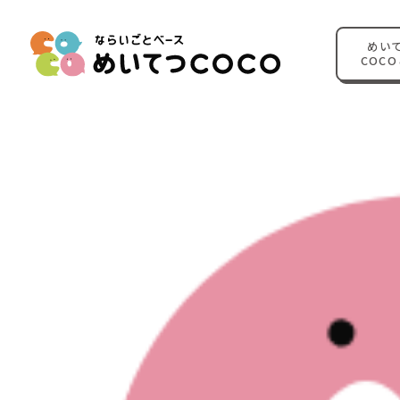
めい
COC