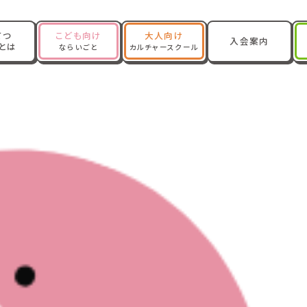
てつ
こども向け
大人向け
入会案内
Oとは
ならいごと
カルチャースクール