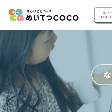
めい
COC