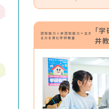
「学
認知能力＋非認知能力＝生き
る力を育む学研教室
井教