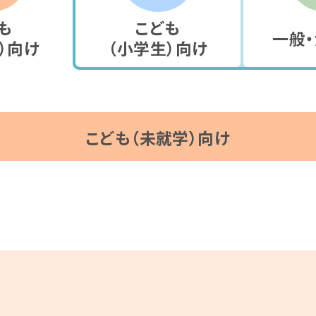
も
こども
一般・
）
向け
（小学生）
向け
こども（未就学）向け