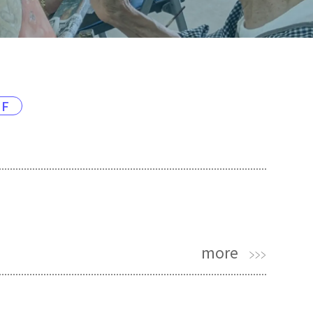
DF
more