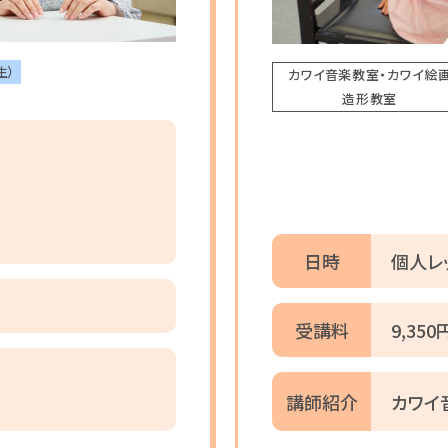
生）
カワイ音楽教室・カワイ絵
造形教室
日時
個人レ
受講料
9,35
講師紹介
カワイ