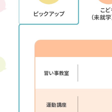
こど
ピック
アップ
（未就学
習い事教室
運動講座