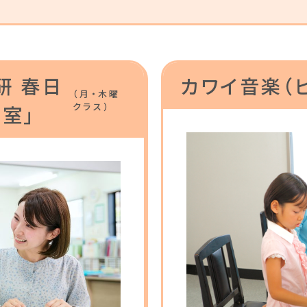
研 春日
カワイ音楽（
（月・木曜
クラス）
室」