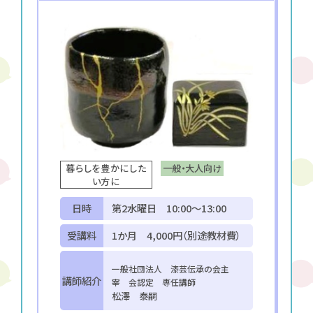
一般・大人向け
暮らしを豊かにした
い方に
日時
第2水曜日 10:00～13:00
受講料
1か月 4,000円（別途教材費）
一般社団法人 漆芸伝承の会主
講師紹介
宰 会認定 専任講師
松澤 泰嗣