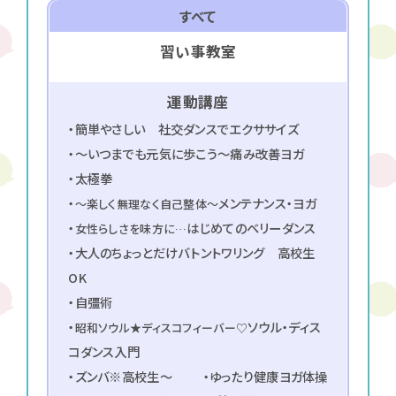
すべて
習い事教室
運動講座
・簡単やさしい 社交ダンスでエクササイズ
・～いつまでも元気に歩こう～痛み改善ヨガ
・太極拳
・
メンテナンス・ヨガ
〜楽しく無理なく自己整体〜
・
はじめてのベリーダンス
女性らしさを味方に…
・大人のちょっとだけバトントワリング 高校生
OK
・自彊術
・
ソウル・ディス
昭和ソウル★ディスコフィーバー♡
コダンス入門
・ズンバ※高校生～
・ゆったり健康ヨガ体操