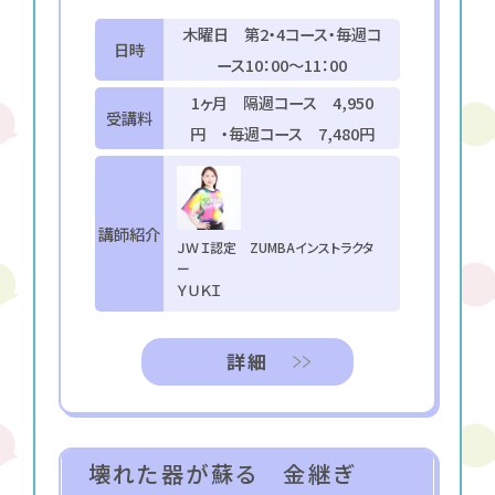
木曜日 第2・4コース・毎週コ
日時
ース10：00～11：00
1ヶ月 隔週コース 4,950
受講料
円 ・毎週コース 7,480円
講師紹介
ＪＷＩ認定 ZUMBAインストラクタ
ー
ＹＵＫＩ
詳細
壊れた器が蘇る 金継ぎ