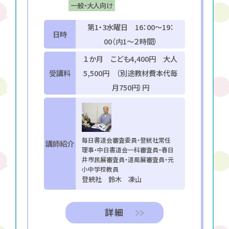
一般・大人向け
第1・3水曜日 16：00～19：
日時
00（内1～２時間）
１か月 こども4,400円 大人
受講料
5,500円 （別途教材費本代毎
月750円）円
毎日書道会審査委員・登絖社常任
講師紹介
理事・中日書道会一科審査員・春日
井市民展審査員・道風展審査員・元
小中学校教員
登絖社 鈴木 凍山
詳細