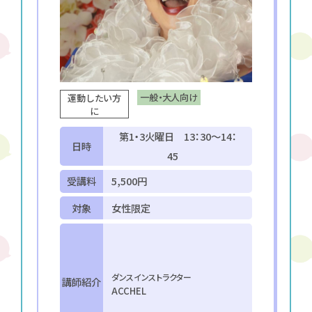
一般・大人向け
運動したい方
に
第1・3火曜日 13：30～14：
日時
45
受講料
5,500円
対象
女性限定
ダンスインストラクター
講師紹介
ACCHEL