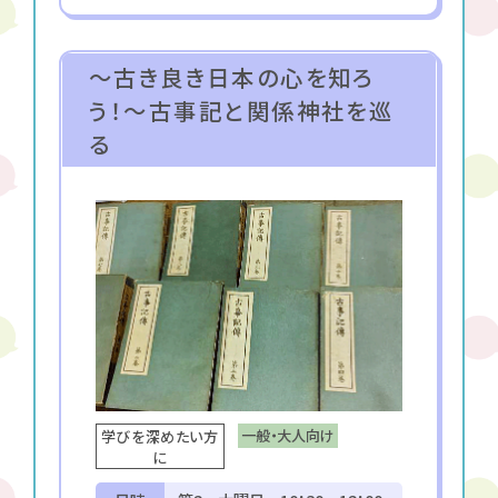
～古き良き日本の心を知ろ
う！～古事記と関係神社を巡
る
一般・大人向け
学びを深めたい方
に